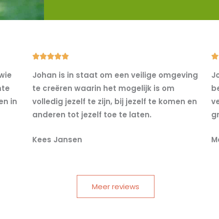
5






/
 wie
Johan is in staat om een veilige omgeving
Jo
5
mte
te creëren waarin het mogelijk is om
b
en in
volledig jezelf te zijn, bij jezelf te komen en
v
anderen tot jezelf toe te laten.
g
Kees Jansen
M
Meer reviews