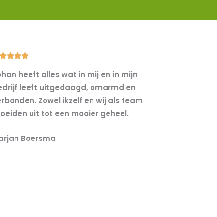
5




/
han heeft alles wat in mij en in mijn
5
edrijf leeft uitgedaagd, omarmd en
erbonden. Zowel ikzelf en wij als team
roeiden uit tot een mooier geheel.
arjan Boersma