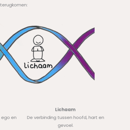
s terugkomen:
Lichaam
n ego en
De verbinding tussen
hoofd, hart en
gevoel.