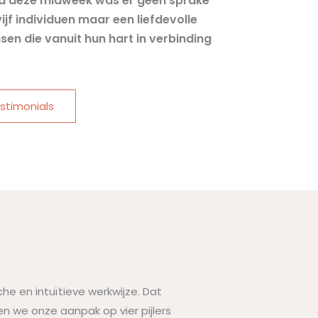
a deze midweek was er geen sprake
ijf individuen maar een liefdevolle
en die vanuit hun hart in verbinding
stimonials
e en intuïtieve werkwijze. Dat
en we onze aanpak op vier pijlers