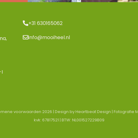
+31 630165062
info@mooiheel.nl
na,
-I
emene voorwaarden 2026
| Design by
Heartbeat Design
| Fotografie
M
kvk: 67817521 | BTW: NL001527229B09