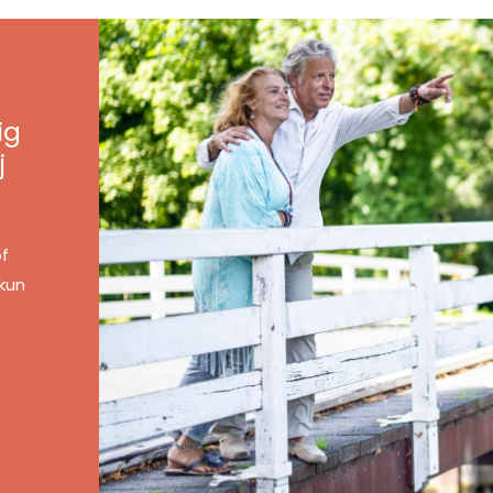
ig
j
of
 kun