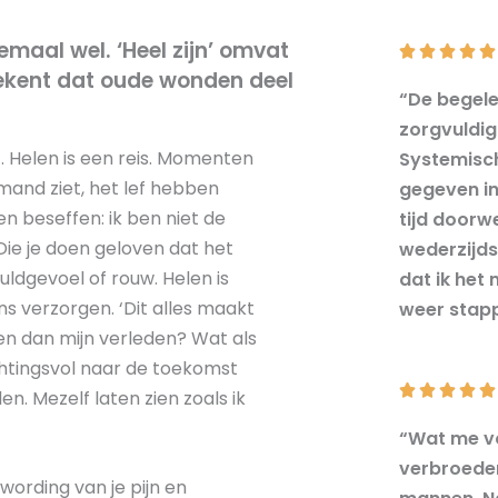
maal wel. ‘Heel zijn’ omvat





ekent dat oude wonden deel
“De begele
zorgvuldig
t. Helen is een reis. Momenten
Systemisch
emand ziet, het lef hebben
gegeven in
n beseffen: ik ben niet de
tijd doorw
. Die je doen geloven dat het
wederzijds
uldgevoel of rouw. Helen is
dat ik het 
ns verzorgen. ‘Dit alles maakt
weer stapp
ken dan mijn verleden? Wat als
tingsvol naar de toekomst





en. Mezelf laten zien zoals ik
“Wat me vo
verbroeder
wording van je pijn en