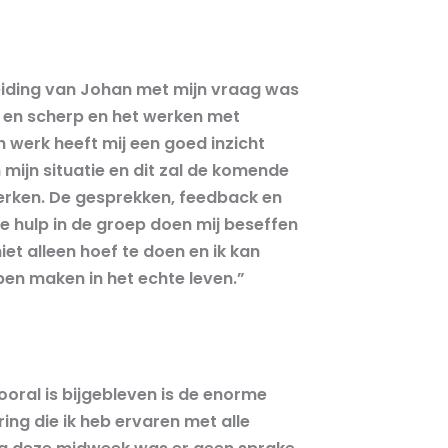
5
/
iding van Johan met mijn vraag was
5
 en scherp en het werken met
 werk heeft mij een goed inzicht
 mijn situatie en dit zal de komende
erken. De gesprekken, feedback en
e hulp in de groep doen mij beseffen
niet alleen hoef te doen en ik kan
en maken in het echte leven.”
5
/
oral is bijgebleven is de enorme
5
ing die ik heb ervaren met alle