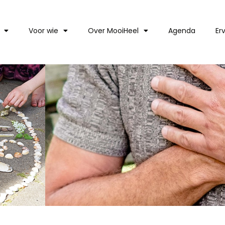
Voor wie
Over MooiHeel
Agenda
Er