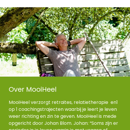
Over MooiHeel
MooiHeel verzorgt retraites, relatietherapie en1
op 1 coachingstrajecten waarbij je leert je leven
weer richting en zin te geven. MooiHeel is mede
opgericht door Johan Blom. Johan: “Soms zijn er