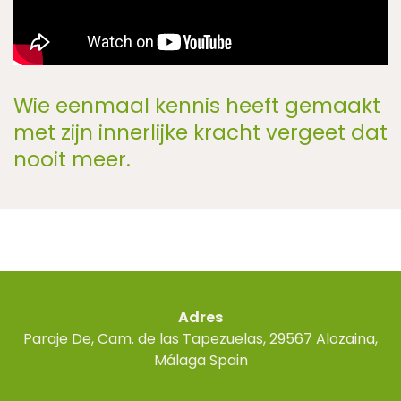
Wie eenmaal kennis heeft gemaakt
met zijn innerlijke kracht vergeet dat
nooit meer.
Adres
Paraje De, Cam. de las Tapezuelas, 29567 Alozaina,
Málaga Spain