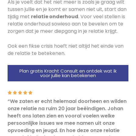
Als je voelt dat het niet meer is zoals je graag wilt
tussen jullie en je komt er samen niet uit, start dan
tijdig met
relatie onderhoud
. Voor veel stellen is
relatie onderhoud sowieso aan te bevelen om te
zorgen dat je meer diepgang in je relatie krijgt.
Ook een fikse crisis hoeft niet altijd het einde van
de relatie te betekenen.
Plan gratis Kracht Consult en ontdek wat ik
voor jullie kan betekenen
5





/
“We zaten er echt helemaal doorheen en wilden
5
onze relatie na ruim 20 jaar beëindigen. Johan
heeft ons laten zien en vooral voelen welke
persoonlijke issues we mee namen uit onze
opvoeding en jeugd. En hoe deze onze relatie