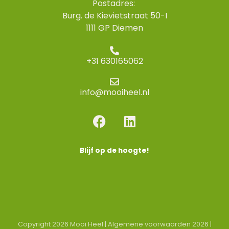
Postadres:
Burg. de Kievietstraat 50-I
1111 GP Diemen
+31 630165062
info@mooiheel.nl
F
L
a
i
c
n
e
k
Blijf op de hoogte!
b
e
o
d
o
i
k
n
Copyright 2026 Mooi Heel |
Algemene voorwaarden 2026
|