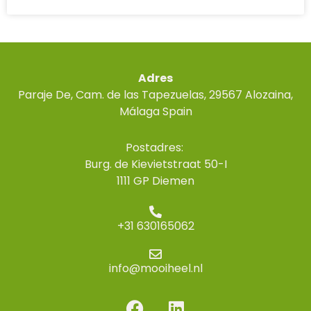
Adres
Paraje De, Cam. de las Tapezuelas, 29567 Alozaina,
Málaga Spain
Postadres:
Burg. de Kievietstraat 50-I
1111 GP Diemen
+31 630165062
info@mooiheel.nl
F
L