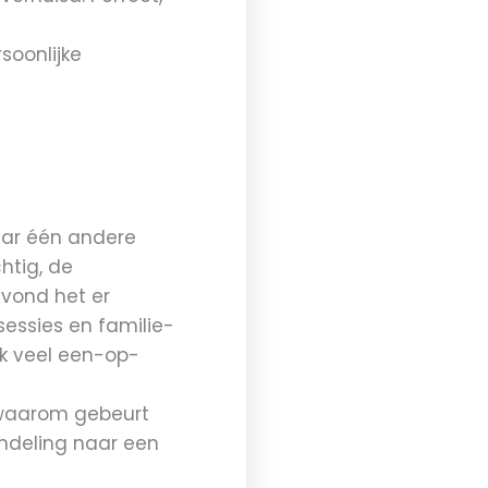
soonlijke
aar één andere
htig, de
 vond het er
essies en familie-
ik veel een-op-
, waarom gebeurt
andeling naar een