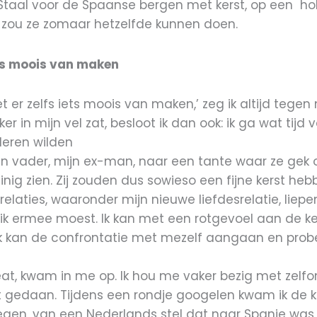
Staal voor de Spaanse bergen met kerst, op een holi
r zou ze zomaar hetzelfde kunnen doen.
ets moois van maken
et er zelfs iets moois van maken,’ zeg ik altijd tegen
ekker in mijn vel zat, besloot ik dan ook: ik ga wat ti
nderen wilden
vader, mijn ex-man, naar een tante waar ze gek op
nig zien. Zij zouden dus sowieso een fijne kerst heb
elaties, waaronder mijn nieuwe liefdesrelatie, liepen 
 ik ermee moest. Ik kan met een rotgevoel aan de k
f ik kan de confrontatie met mezelf aangaan en prob
eat, kwam in me op. Ik hou me vaker bezig met zelfo
it gedaan. Tijdens een rondje googelen kwam ik de k
tegen, van een Nederlands stel dat naar Spanje was v