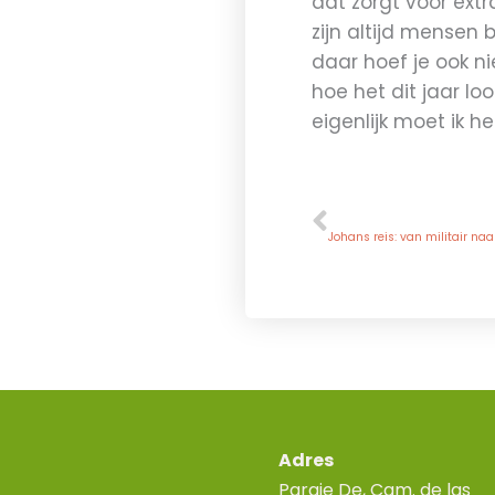
dat zorgt voor extr
zijn altijd mensen b
daar hoef je ook ni
hoe het dit jaar l
eigenlijk moet ik h
Vorige
VORIGE
Johans reis: van militair naa
Adres
Paraje De, Cam. de las