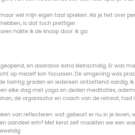
 maar wel mijn eigen taal spreken. Als je het over per
ebben, is dat toch prettiger.
ren hakte ik de knoop door: ik ga.
 geopend, en daardoor extra kleinschalig. Er was m
cht op mezelf kon focussen. De omgeving was prac
e twintig graden en iedereen ontzettend aardig. Ik
nen elke dag met yoga en deden meditaties, adems
Johan, de organisator en coach van de retreat, had 
teken van reflecteren: wat gebeurt er nu in je leven
igen aandeel erin? Met kerst zelf maakten we een w
eweldig