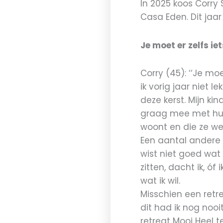
In 2025 koos Corry 
Casa Eden. Dit jaa
Je moet er zelfs i
Corry (45): ‘‘Je mo
ik vorig jaar niet l
deze kerst. Mijn ki
graag mee met hun 
woont en die ze wei
Een aantal andere r
wist niet goed wat
zitten, dacht ik, ó
wat ik wil.
Misschien een retr
dit had ik nog noo
retreat Mooi Heel 