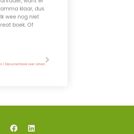
 aanrader, want er
rogramma klaar, dus
 Ik wee nog niet
reat boek. Of
Volgende
VOLGENDE
n | Documentaire over Johan
F
L
a
i