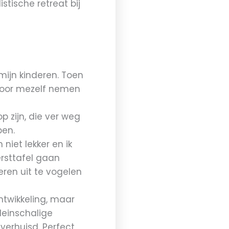
stische retreat bij
 mijn kinderen. Toen
jd voor mezelf nemen
 zijn, die ver weg
ben.
niet lekker en ik
ersttafel gaan
eren uit te vogelen
ntwikkeling, maar
leinschalige
erhuisd. Perfect,