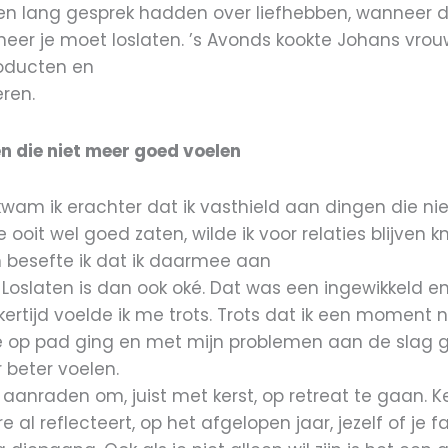
een lang gesprek hadden over liefhebben, wanneer d
neer je moet loslaten. ’s Avonds kookte Johans vrou
roducten en
eren.
n die niet meer goed voelen
 kwam ik erachter dat ik vasthield aan dingen die n
ooit wel goed zaten, wilde ik voor relaties blijven k
 besefte ik dat ik daarmee aan
. Loslaten is dan ook oké. Dat was een ingewikkeld 
kertijd voelde ik me trots. Trots dat ik een moment 
ie op pad ging en met mijn problemen aan de slag g
beter voelen.
 aanraden om, juist met kerst, op retreat te gaan. K
 al reflecteert, op het afgelopen jaar, jezelf of je fa