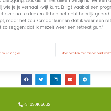
a diepgang. Ook als je niet alleen wil zijn is het een
ij wie je je verhaal kwijt kunt. Er ligt vaak al een p
et over na te denken. Ik heb het echt heerlijk gehad.
oopt, maar het zou zomaar kunnen dat ik weer een ret
et zo zeggen: dat ik mezelf weer een retreat gun.’
r holistisch gids
Meer bereiken met minder hard werke
+31 630165062