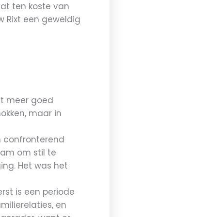
at ten koste van
w Rixt een geweldig
iet meer goed
nokken, maar in
en confronterend
nam om stil te
ing. Het was het
erst is een periode
milierelaties, en