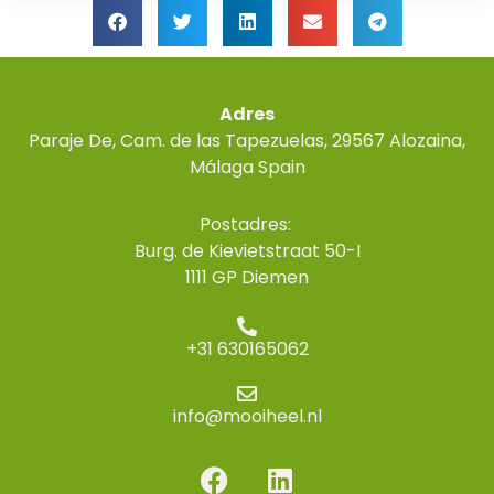
Adres
Paraje De, Cam. de las Tapezuelas, 29567 Alozaina,
Málaga Spain
Postadres:
Burg. de Kievietstraat 50-I
1111 GP Diemen
+31 630165062
info@mooiheel.nl
F
L
a
i